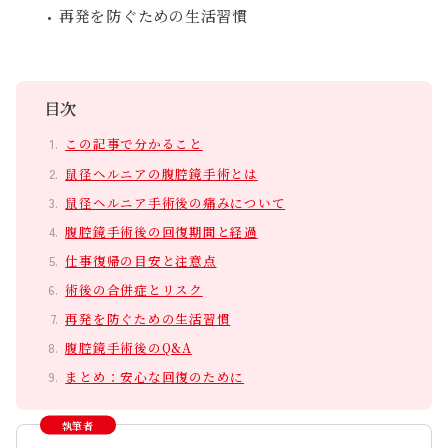
再発を防ぐための生活習慣
目次
この記事で分かること
〒530-0001
鼠径ヘルニアの腹腔鏡手術とは
大阪市北区梅田1丁目2番2-100号 大阪駅前第2ビル1階
鼠径ヘルニア手術後の痛みについて
詳しいアクセス方法はこちら
腹腔鏡手術後の回復期間と経過
仕事復帰の目安と注意点
術後の合併症とリスク
再発を防ぐための生活習慣
腹腔鏡手術後のQ&A
まとめ：安心な回復のために
執筆者