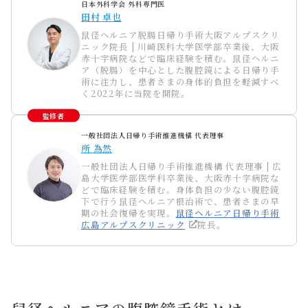
日本外科学会 外科専門医
田村 卓也
鼠径ヘルニア脱腸日帰り手術大阪アルプスクリ
ニック院長
|
川崎医科大学医学部卒業後、大阪
赤十字病院などで臨床経験を積む。鼠径ヘルニ
ア（脱腸）を中心とした腹腔鏡による日帰り手
術に注力し、患者さまの身体的負担を軽減すべ
く
2022
年に当院を開院。
監修者
一般社団法人日帰り手術推進機構 代表理事
所 為然
一般社団法人日帰り手術推進機構 代表理事
|
広
島大学医学部医学科卒業後、大阪赤十字病院な
どで臨床経験を積む。身体負担の少ない腹腔鏡
下で行う鼠径ヘルニア根治術で、患者さまの早
期の社会復帰を実現。
鼠径ヘルニア日帰り手術
広島アルプスクリニック
院長。