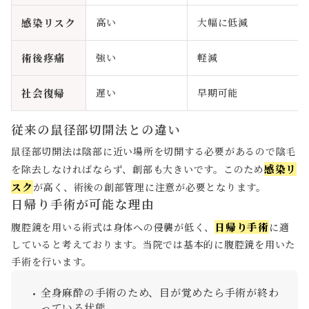
感染リスク
高い
大幅に低減
術後疼痛
強い
軽減
社会復帰
遅い
早期可能
従来の鼠径部切開法との違い
鼠径部切開法は陰部に近い場所を切開する必要があるので陰毛
感染リ
を除去しなければならず、創部も大きいです。このため
スク
が高く、術後の創部管理に注意が必要となります。
日帰り手術が可能な理由
日帰り手術
腹腔鏡を用いる術式は身体への侵襲が低く、
に適
していると考えております。当院では基本的に腹腔鏡を用いた
手術を行います。
全身麻酔の手術のため、目が覚めたら手術が終わ
っている状態