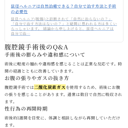
鼠径ヘルニアは自然治癒できる？自分で治す方法と手術
の必要性
鼠径ヘルニア(脱腸)と診断されて「自然に治らないの？」
「自分で治す方法はないの？」と疑問に思われる方は多くい
らっしゃいます。 結論から申し上げると、鼠径ヘルニアは
自分で治…
腹腔鏡手術後のQ&A
手術後の膨らみや違和感について
術後に軽度の腫れや違和感を感じることは正常な反応です。時
間の経過とともに改善していきます。
お腹の張りやガスの抜き方
二酸化炭素ガス
腹腔鏡手術では
を使用するため、術後にお腹
の張りを感じることがあります。通常は数日で自然に吸収され
ます。
性行為の再開時期
術後約1週間を目安に、体調と相談しながら再開していただけ
ます。