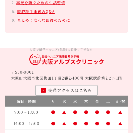
再発を防ぐための生活習慣
腹腔鏡手術後のQ&A
まとめ：安心な回復のために
大阪で鼠径ヘルニア(脱腸)の日帰り手術なら
〒530-0001
大阪府大阪市北区梅田1丁目2番2-100号 大阪駅前第2ビル1階
交通アクセスはこちら
曜日／時間
月
火
水
木
金
土
日・祝
●
▲
●
●
●
●
▲
9:00 – 13:00
●
▲
●
●
●
●
▲
14:00 – 17:00