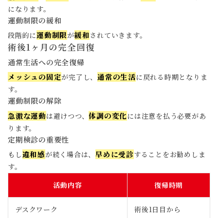
になります。
運動制限の緩和
運動制限
緩和
段階的に
が
されていきます。
術後1ヶ月の完全回復
通常生活への完全復帰
メッシュの固定
通常の生活
が完了し、
に戻れる時期となりま
す。
運動制限の解除
急激な運動
体調の変化
は避けつつ、
には注意を払う必要があ
ります。
定期検診の重要性
違和感
早めに受診
もし
が続く場合は、
することをお勧めしま
す。
活動内容
復帰時期
デスクワーク
術後1日目から