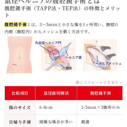
鼠径ヘルニアの腹腔鏡手術とは
腹腔鏡手術（TAPP法・TEP法）の特徴とメリッ
ト
腹腔鏡手術
とは、3～5mmと小さな傷を3ヶ所用い、腹壁の
内側（腹腔内）からメッシュを敷く方法です。
比較項目
鼠径部切開法
腹腔鏡手術
傷のサイズ
6-8cm
3-5mm×3箇所のみ
日帰り手術
困難な場合が多い
最適