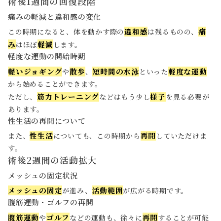
術後1週間の回復段階
痛みの軽減と違和感の変化
違和感
痛
この時期になると、体を動かす際の
は残るものの、
み
軽減
はほぼ
します。
軽度な運動の開始時期
軽いジョギング
散歩
短時間の水泳
軽度な運動
や
、
といった
から始めることができます。
筋力トレーニング
様子
ただし、
などはもう少し
を見る必要が
あります。
性生活の再開について
性生活
再開
また、
についても、この時期から
していただけま
す。
術後2週間の活動拡大
メッシュの固定状況
メッシュの固定
活動範囲
が進み、
が広がる時期です。
腹筋運動・ゴルフの再開
腹筋運動
ゴルフ
再開
や
などの運動も、徐々に
することが可能