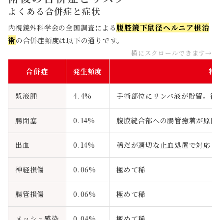
よくある合併症と症状
腹腔鏡下鼠径ヘルニア根治
内視鏡外科学会の全国調査による
術
の合併症頻度は以下の通りです。
合併症
発生頻度
特
漿液腫
4.4%
手術部位にリンパ液が貯留。術
腸閉塞
0.14%
腹膜縫合部への腸管癒着が原因
出血
0.14%
稀だが適切な止血処置で対応
神経損傷
0.06%
極めて稀
腸管損傷
0.06%
極めて稀
メッシュ感染
0.04%
極めて稀