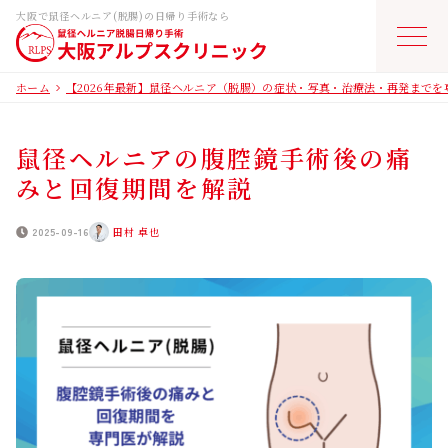
大阪で鼠径ヘルニア(脱腸)の日帰り手術なら
ホーム
【2026年最新】鼠径ヘルニア（脱腸）の症状・写真・治療法・再発までを
ホーム
鼠径ヘルニアの腹腔鏡手術後の痛
鼠径ヘルニアとは
みと回復期間を解説
日帰り手術・費用
2025-09-16
田村 卓也
医師紹介
当院について
よくあるご質問