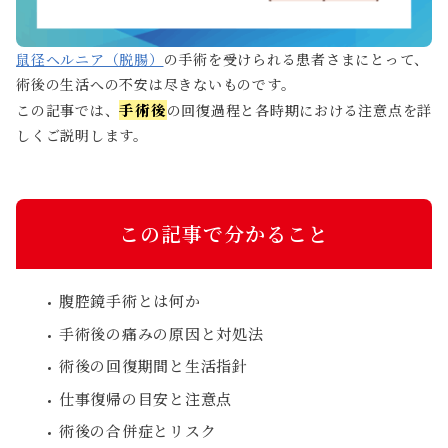
初めての方へ
鼠径ヘルニア（脱腸）
の手術を受けられる患者さまにとって、
医療機関の皆様へ
胆石症
虫垂炎(盲腸)
術後の生活への不安は尽きないものです。
手術後
この記事では、
の回復過程と各時期における注意点を詳
しくご説明します。
電話無料相談
06-6341-5570
24時間365日 電話受付
Webで初診予約
LINEで相談
無料
この記事で分かること
交通アクセス
腹腔鏡手術とは何か
手術後の痛みの原因と対処法
術後の回復期間と生活指針
仕事復帰の目安と注意点
術後の合併症とリスク