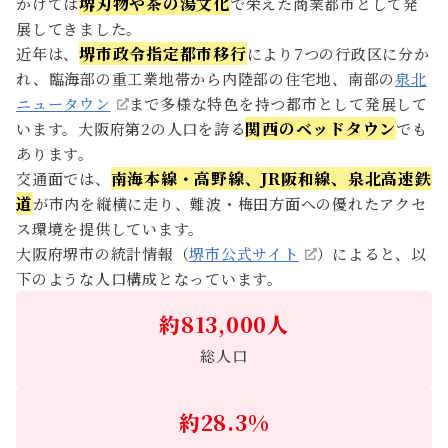
堺刃物や茶の湯文化
かけては
で栄えた商業都市として発
展してきました。
堺市政令指定都市移行
近年は、
により7つの行政区に分か
れ、臨海部の重工業地帯から内陸部の住宅地、南部の
泉北
ニュータウン
まで多様な特色を持つ都市として発展して
関西のベッドタウン
います。大阪府第2の人口を誇る
でも
あります。
〒530-0001
南海本線・高野線、JR阪和線、泉北高速鉄
交通面では、
大阪市北区梅田1丁目2番2-100号 大阪駅前第2ビル1階
道
が市内を縦横に走り、難波・梅田方面への優れたアクセ
詳しいアクセス方法はこちら
ス環境を提供しています。
大阪府堺市の統計情報（
堺市公式サイト
）によると、以
下のような人口構成となっています。
約813,000人
総人口
約28.3%