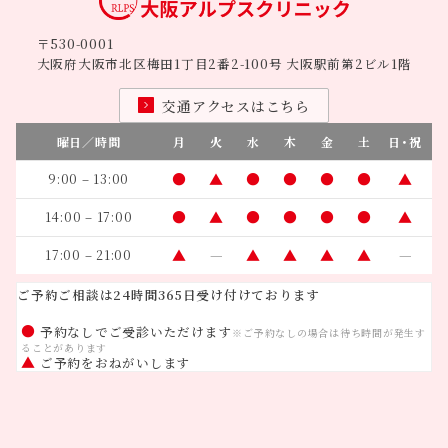
〒530-0001
大阪府大阪市北区梅田1丁目2番2-100号 大阪駅前第2ビル1階
交通アクセスはこちら
曜日／時間
月
火
水
木
金
土
日・祝
●
▲
●
●
●
●
▲
9:00 – 13:00
●
▲
●
●
●
●
▲
14:00 – 17:00
▲
—
▲
▲
▲
▲
—
17:00 – 21:00
ご予約ご相談は24時間365日受け付けております
●
予約なしでご受診いただけます
※ご予約なしの場合は待ち時間が発生す
ることがあります
▲
ご予約をおねがいします