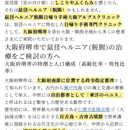
初めての方へ
しこりやふくらみ
鼠径部（足の付け根）に
を感じたら、
鼠径ヘルニア（脱腸）
それは
かもしれません。
鼠径ヘルニア脱腸日帰り手術大阪アルプスクリニック
医療機関の皆様へ
胆石症
虫垂炎(盲腸)
日帰り手術専門クリニック
は、鼠径ヘルニアに特化した
大阪府堺市
として、
を含む大阪・関西全域から多くの患者
さまにご来院いただいております。
電話無料相談
大阪府堺市で鼠径ヘルニア(脱腸)の治
06-6341-5570
24時間365日 電話受付
療をご検討の方へ
大阪府堺市の特徴と人口構成（高齢化率・男性比
Webで初診予約
LINEで相談
無料
率）
大阪府南部に位置する政令指定都市
大阪府堺市は、
とし
交通アクセス
て知られています。古代から
瀬戸内海
の海上交通の要衝
自治都市として「東洋のベニス」
として栄え、中世には
と呼ばれるほど繁栄した歴史ある都市です。
歴史的には、世界最大の墳墓である
仁徳天皇陵古墳
（大
百舌鳥・古市古墳群
仙陵古墳）をはじめとする
で世界遺
産に登録される古代文化の中心地であり、中世から近世に