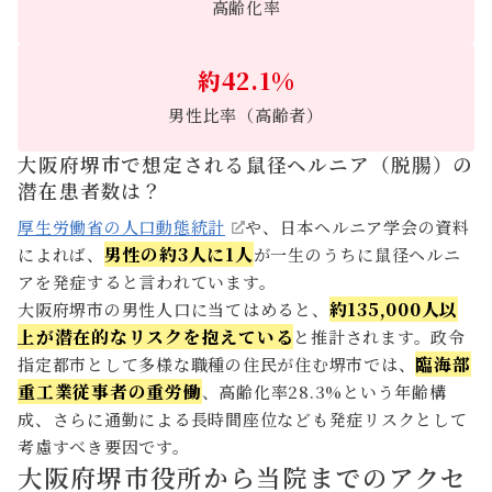
高齢化率
約42.1%
男性比率（高齢者）
大阪府堺市で想定される鼠径ヘルニア（脱腸）の
潜在患者数は？
厚生労働省の人口動態統計
や、日本ヘルニア学会の資料
男性の約3人に1人
によれば、
が一生のうちに鼠径ヘルニ
アを発症すると言われています。
約135,000人以
大阪府堺市の男性人口に当てはめると、
上が潜在的なリスクを抱えている
と推計されます。政令
臨海部
指定都市として多様な職種の住民が住む堺市では、
重工業従事者の重労働
、高齢化率28.3%という年齢構
成、さらに通勤による長時間座位なども発症リスクとして
考慮すべき要因です。
大阪府堺市役所から当院までのアクセ