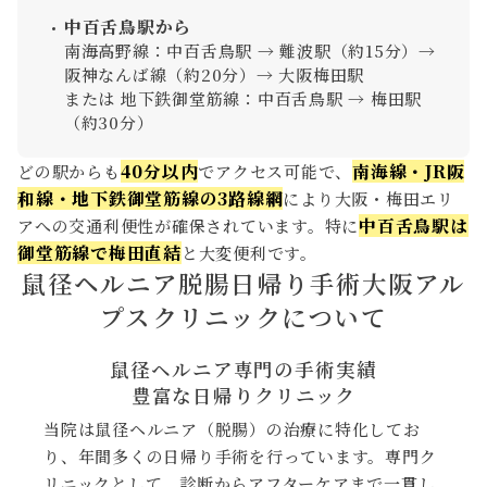
中百舌鳥駅から
南海高野線：中百舌鳥駅 → 難波駅（約15分）→
阪神なんば線（約20分）→ 大阪梅田駅
または 地下鉄御堂筋線：中百舌鳥駅 → 梅田駅
（約30分）
40分以内
南海線・JR阪
どの駅からも
でアクセス可能で、
和線・地下鉄御堂筋線の3路線網
により大阪・梅田エリ
中百舌鳥駅は
アへの交通利便性が確保されています。特に
御堂筋線で梅田直結
と大変便利です。
鼠径ヘルニア脱腸日帰り手術大阪アル
プスクリニックについて
鼠径ヘルニア専門の手術実績
豊富な日帰りクリニック
当院は鼠径ヘルニア（脱腸）の治療に特化してお
り、年間多くの日帰り手術を行っています。専門ク
リニックとして、診断からアフターケアまで一貫し