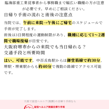
臨海部重工業従事者から事務職まで幅広い職種の方が注意
が必要です。早めにご相談ください。
日帰り手術の流れと術後の注意点
午前に来院→午後にご帰宅
当院では、
のスケジュールで
手術が完了します。
職種に応じて1〜2週
術後は3日間程度の運動制限があり、
間で職場復帰
が目安です。
大阪府堺市からの来院でも当日帰れる？
交通手段と所要時間
はい、可能です
御堂筋線で約30分
。中百舌鳥駅からは
、
約40分
堺駅・堺東駅からも
で複数の路線でアクセス可能
です。
大阪で鼠径ヘルニア(脱腸)の日帰り手術なら