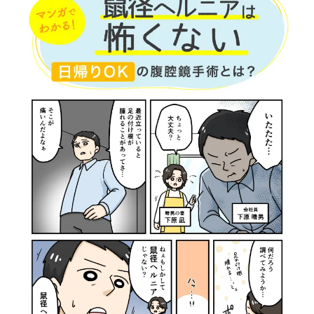
初めての方へ
医療機関の皆様へ
胆石症
虫垂炎(盲腸)
電話無料相談
06-6341-5570
24時間365日 電話受付
Webで初診予約
LINEで相談
無料
交通アクセス